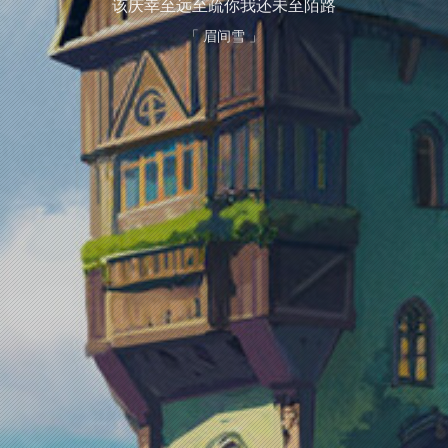
该庆幸至远至疏你我还未至陌路
「 眉间雪 」