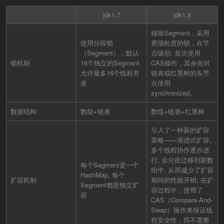
jdk1.7
jdk1.8
移除Segment，采用
使用分段锁
更细粒度的锁，在节
（Segment），默认
点级别: 首次使用
锁机制
16个独立的Segment
CAS操作，其余在对
允许最多16个线程并
链表或红黑树的头节
发
点使用
synchronized。
数据结构
数组+链表
数组+链表+红黑树
引入了一种新的扩容
策略——渐进式扩容,
多个线程协作逐步进
行, 会分批迁移到新数
每个Segment是一个
组中, 从而减少了扩容
HashMap, 每个
扩容机制
期间的性能开销; 在扩
Segment都是独立扩
容过程中，使用了
容
CAS（Compare-And-
Swap）操作来保证线
程安全性，而不需要