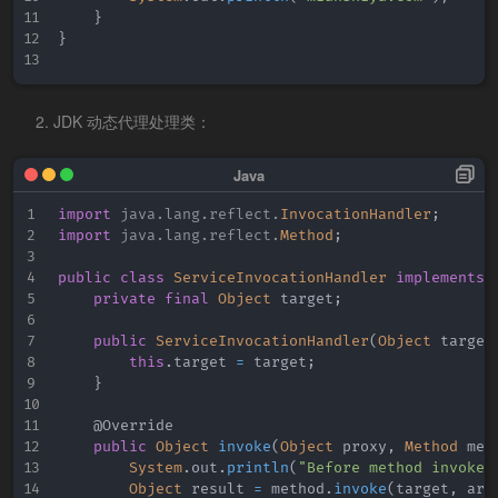
}
}
JDK 动态代理处理类：
import
java
.
lang
.
reflect
.
InvocationHandler
;
import
java
.
lang
.
reflect
.
Method
;
public
class
ServiceInvocationHandler
implements
private
final
Object
 target
;
public
ServiceInvocationHandler
(
Object
 target
this
.
target 
=
 target
;
}
@Override
public
Object
invoke
(
Object
 proxy
,
Method
 met
System
.
out
.
println
(
"Before method invoke"
Object
 result 
=
 method
.
invoke
(
target
,
 arg