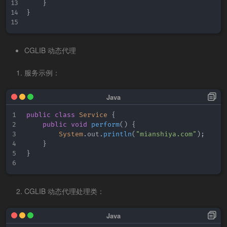
}
}
CGLIB 动态代理
服务示例：
public
class
Service
{
public
void
perform
(
)
{
System
.
out
.
println
(
"mianshiya.com"
)
;
}
}
CGLIB 动态代理处理类：