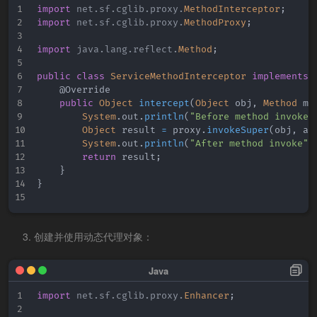
import
net
.
sf
.
cglib
.
proxy
.
MethodInterceptor
;
import
net
.
sf
.
cglib
.
proxy
.
MethodProxy
;
import
java
.
lang
.
reflect
.
Method
;
public
class
ServiceMethodInterceptor
implements
@Override
public
Object
intercept
(
Object
 obj
,
Method
 me
System
.
out
.
println
(
"Before method invoke"
Object
 result 
=
 proxy
.
invokeSuper
(
obj
,
 ar
System
.
out
.
println
(
"After method invoke"
)
return
 result
;
}
}
创建并使用动态代理对象：
import
net
.
sf
.
cglib
.
proxy
.
Enhancer
;