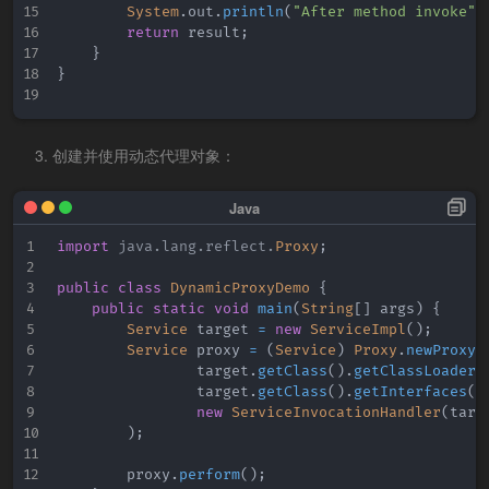
System
.
out
.
println
(
"After method invoke"
)
return
 result
;
}
}
创建并使用动态代理对象：
import
java
.
lang
.
reflect
.
Proxy
;
public
class
DynamicProxyDemo
{
public
static
void
main
(
String
[
]
 args
)
{
Service
 target 
=
new
ServiceImpl
(
)
;
Service
 proxy 
=
(
Service
)
Proxy
.
newProxyI
                target
.
getClass
(
)
.
getClassLoader
(
                target
.
getClass
(
)
.
getInterfaces
(
)
new
ServiceInvocationHandler
(
targ
)
;
        proxy
.
perform
(
)
;